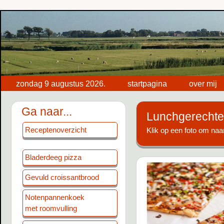
zondag 9 augustus 2026.
startpagina
over mij
Ga naar...
Lunchgerecht
Receptenoverzicht
Klik op een foto om naar
Bladerdeeg pizza
Gevuld croissantbrood
Notenpannenkoek
met roomvulling