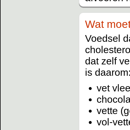
Wat moet 
Voedsel da
cholestero
dat zelf v
is daarom
vet vle
chocol
vette (
vol-vet