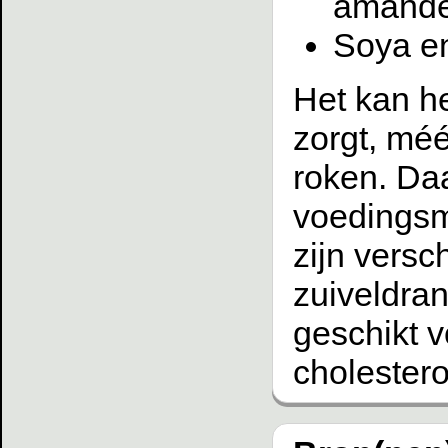
amande
Soya en
Het kan h
zorgt, méé
roken. Daa
voedingsm
zijn versc
zuiveldran
geschikt 
cholestero