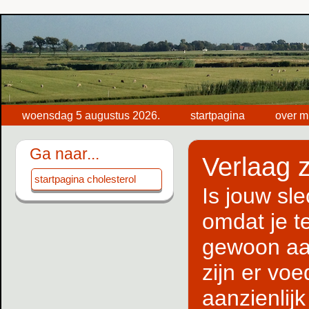
woensdag 5 augustus 2026.
startpagina
over mi
Ga naar...
Verlaag z
startpagina cholesterol
Is jouw sle
omdat je te
gewoon aan
zijn er vo
aanzienlij