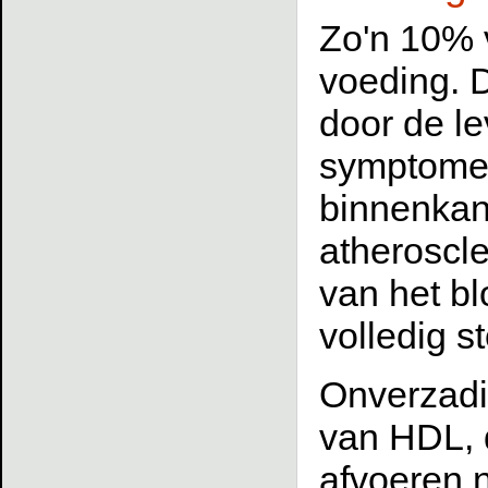
Zo'n 10% v
voeding. D
door de le
symptomen
binnenkan
atheroscl
van het b
volledig s
Onverzadi
van HDL, 
afvoeren n