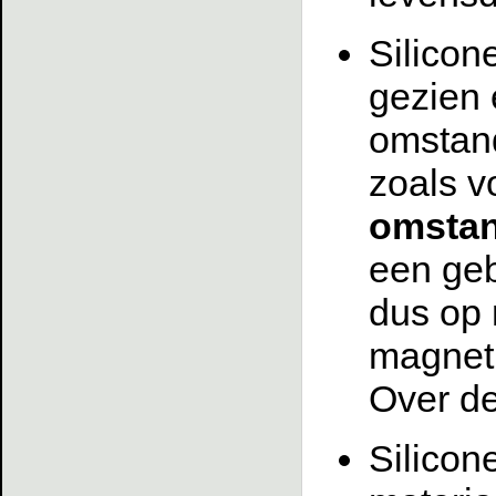
Silicon
gezien 
omstand
zoals v
omsta
een geb
dus op 
magnet
Over de
Silicon