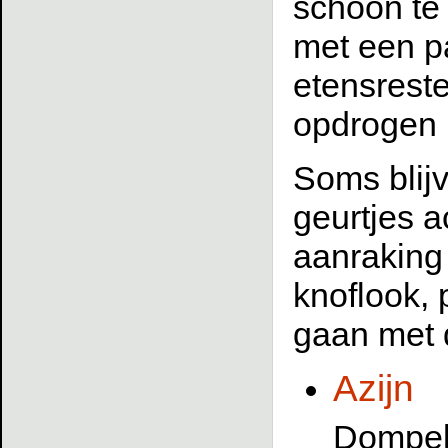
schoon te
met een pa
etensrest
opdrogen i
Soms blijv
geurtjes a
aanraking
knoflook, 
gaan met 
Azijn
Dompel