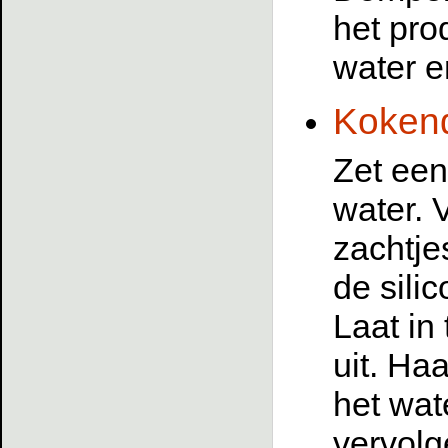
het pro
water e
Kokend
Zet een
water. 
zachtje
de sili
Laat in
uit. Ha
het wat
vervolg