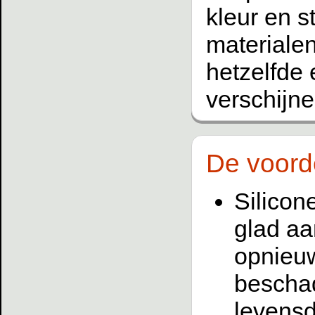
kleur en s
materialen
hetzelfde 
verschijne
De voord
Silicon
glad aa
opnieuw
beschad
levensd