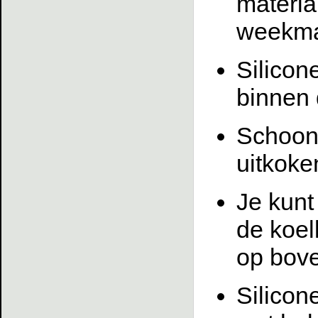
materia
weekmak
Silicon
binnen 
Schoonm
uitkoke
Je kunt
de koel
op bove
Silicon