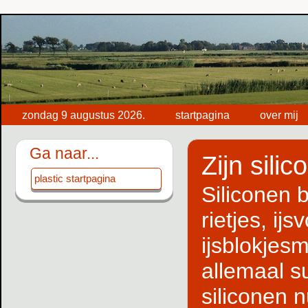
zondag 9 augustus 2026.
startpagina
over mij
Ga naar...
Zijn silic
plastic startpagina
Siliconen 
rietjes, ij
ijsblokjesm
allemaal s
siliconen 