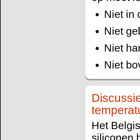
Niet in
Niet ge
Niet h
Niet bo
Discussie
temperat
Het Belgi
siliconen