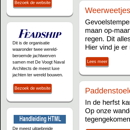
Bezoek de website
Weerweetje
Gevoelstemper
maan op-maan 
regen. Dit all
Dit is de organisatie
Hier vind je er
waaronder twee wereld-
beroemde jachtwerven
Lees meer
samen met De Voogt Naval
Architects de meest luxe
jachten ter wereld bouwen.
Bezoek de website
Paddenstoel
In de herfst ka
Op onze wandel
tegengekomen
De meest uitgebreide