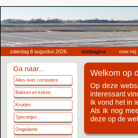
zaterdag 8 augustus 2026.
startpagina
over mij
Ga naar...
Welkom op d
Alles over computers
Op deze websit
Bakken en koken
interessant vin
Ik vond het in
Kruiden
Als ik nog mee
Specerijen
deze op de webs
Ongedierte